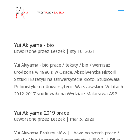
Yui Akiyama - bio
utworzone przez
Leszek
|
sty 10, 2021
Yui Akiyama - bio prace / teksty / bio / wernisaż
urodzona w 1980 r. w Osace. Absolwentka Historii
Sztuki i Estetyki na Uniwersytecie Kioto. Studiowała
Polonistykę na Uniwersytecie Warszawskim. W latach
2012-2017 studiowała na Wydziale Malarstwa ASP...
Yui Akiyama 2019 prace
utworzone przez
Leszek
|
mar 5, 2020
Yui Akiyama Brak mi słów | I have no words prace /
teksty / bio / wernisaż Uzupełnienie | 埋める | Fill-in